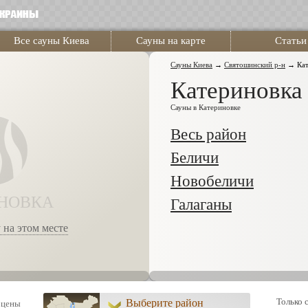
Все сауны Киева
Сауны на карте
Статьи
Сауны Киева
→
Святошинский р-н
→
Ка
Катериновка
Сауны в Катериновке
Весь район
Беличи
Новобеличи
НОВКА
Галаганы
 на этом месте
Только 
Выберите район
 цены