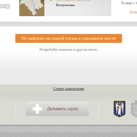
Только с
Катериновка
боль
Не найдено ни одной сауны в указанном месте
Попробуйте поискать в другом месте.
Сервис канализации
Добавить сауну