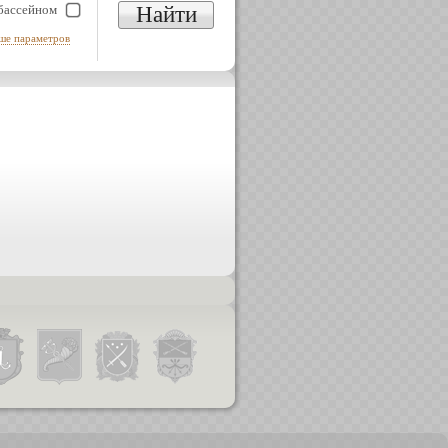
 бассейном
Найти
ше параметров