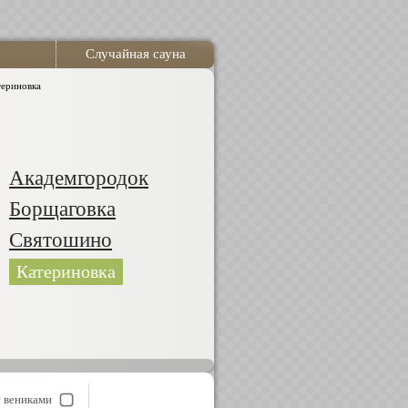
Случайная сауна
териновка
Академгородок
Борщаговка
Святошино
Катериновка
с вениками