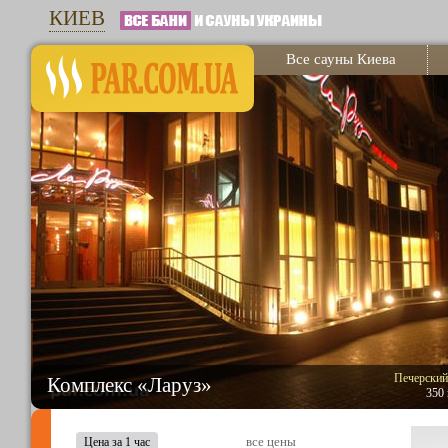
КИЕВ
Все сауны Киева
Печерский
Комплекс «Ларуз»
350 
все цены
Цена за 1 час