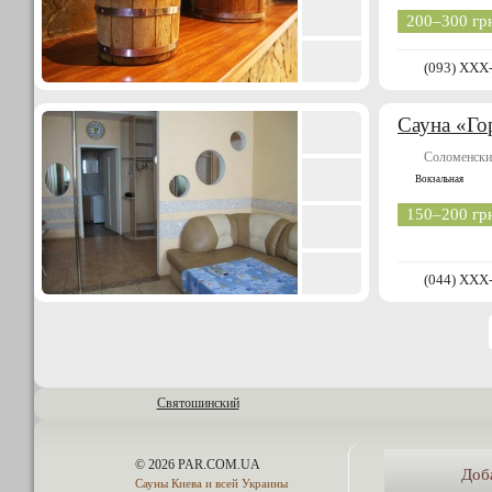
200–300 гр
(093) XXX
Сауна «Го
Соломенски
Вокзальная
150–200 гр
(044) XXX
Святошинский
© 2026 PAR.COM.UA
Доб
Сауны Киева и всей Украины