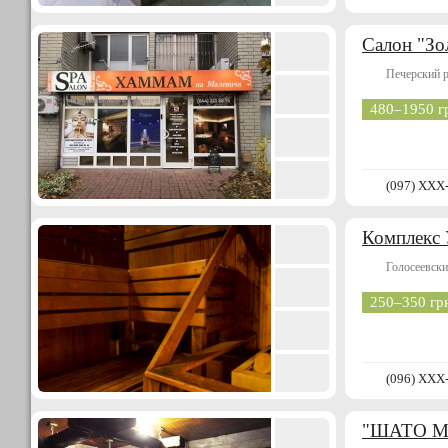
Салон "Зо
Печерский 
480–1950 г
(097) XXX
Комплекс 
Голосеевски
250–350 гр
(096) XXX
"ШАТО 