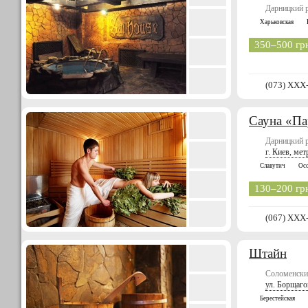
Дарницкий 
Харьковская
350–500 гр
(073) XXX
Сауна «Па
Дарницкий р
г. Киев, мет
Славутич
Ос
130–200 гр
(067) XXX
Штайн
Соломенский
ул. Борщаго
Берестейская