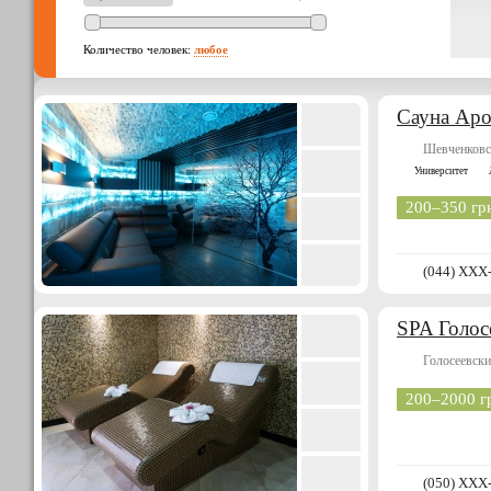
Количество человек:
любое
Сауна Аро
Шевченковс
Университет
200–350 гр
(044) XXX
SPA Голос
Голосеевски
200–2000 г
(050) XXX