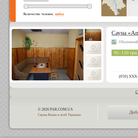
Количество человек:
любое
Сауна «A
Оболонский
95–120 грн.
(050) XXX
С
© 2026 PAR.COM.UA
Доб
Сауны Киева и всей Украины