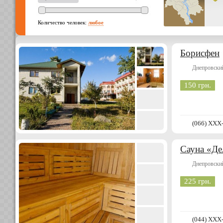
Количество человек:
любое
Борисфен
Днепровски
150 грн.
(066) XXX
Сауна «Де
Днепровски
225 грн.
(044) XXX