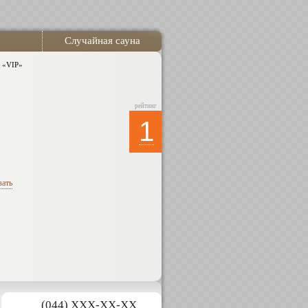
Случайная сауна
 «VIP»
рейтинг
1
зать
(044) XXX-XX-XX