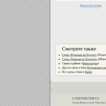
Написать отзыв
Смотрите также
Сауна «Купальня на Подоле»
(Подоль
Сауна «Хаммам на Толстого»
(Шевче
Сауны в районе «
Виноградарь
»
Другие сауны и бани
Подольского ра
Все сауны и бани в
Киеве
© 2026 PAR.COM.UA
Сауны Киева и всей Украины