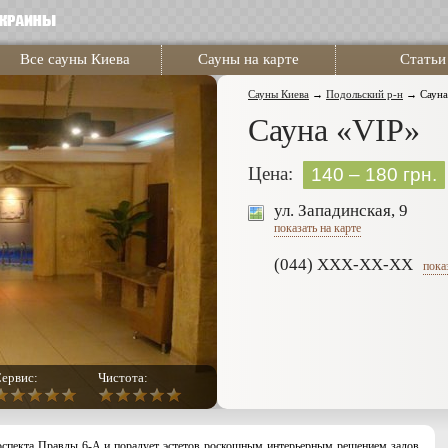
Все сауны Киева
Сауны на карте
Статьи
Сауны Киева
→
Подольский р-н
→
Сауна
Сауна «VIP»
Цена:
140 – 180 грн.
ул. Западинская, 9
показать на карте
(044) XXX-XX-XX
пока
ервис:
Чистота:
роспекта Правды 6-А и порадует эстетов роскошным интерьерным решением залов