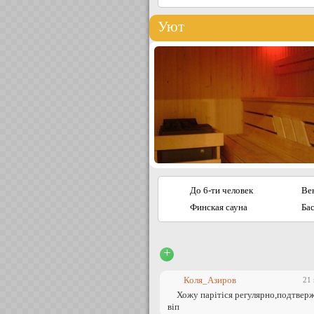
Уют
До 6-ти человек
Ве
Финская сауна
Бас
+
Коля_Азиров
21
Хожу парітіся регулярно,подтвер
віп