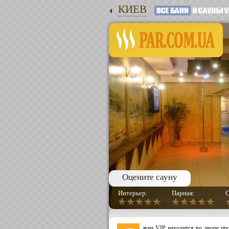
КИЕВ
Оцените сауну
Интерьер:
Парная:
С
ауна VIP находится во дворе п