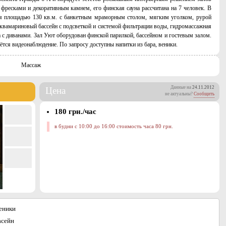
ресками и декоративным камнем, его финская сауна рассчитана на 7 человек. В
ая площадью 130 кв.м. с банкетным мраморным столом, мягким уголком, рурой
аквамариновый бассейн с подсветкой и системой фильтрации воды, гидромассажная
 с диванами. Зал Уют оборудован финской парилкой, бассейном и гостевым залом.
ётся видеонаблюдение. По запросу доступны напитки из бара, веники.
Массаж
Данные на
24.11.2012
Цена
не актуальны?
Сообщить
180 грн./час
в будни с 10:00 до 16:00 стоимость часа 80 грн.
еники
асейн