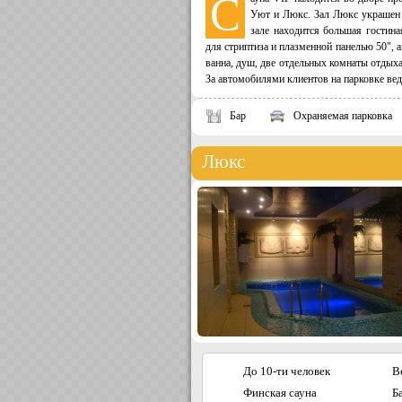
С
Уют и Люкс. Зал Люкс украшен ф
зале находится большая гостин
для стриптиза и плазменной панелью 50", 
ванна, душ, две отдельных комнаты отдыха
За автомобилями клиентов на парковке вед
Бар
Охраняемая парковка
Люкс
До 10-ти человек
В
Финская сауна
Б