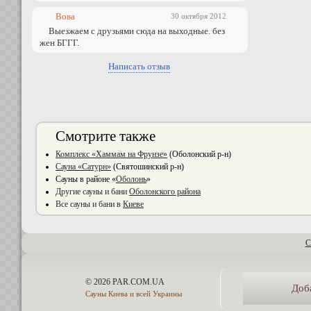
Вова
30 октября 2012
Выезжаем с друзьями сюда на выходные. без
жен БГГГ.
Написать отзыв
Смотрите также
Комплекс «Хаммам на Фрунзе»
(Оболонский р-н)
Сауна «Сатурн»
(Святошинский р-н)
Сауны в районе «
Оболонь
»
Другие сауны и бани
Оболонского района
Все сауны и бани в
Киеве
С
© 2026 PAR.COM.UA
Доб
Сауны Киева и всей Украины