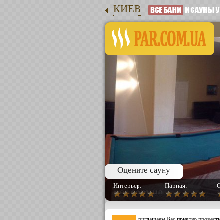
КИЕВ
Оцените сауну
Интерьер:
Парная:
С
риглашаем Вас приятно провести