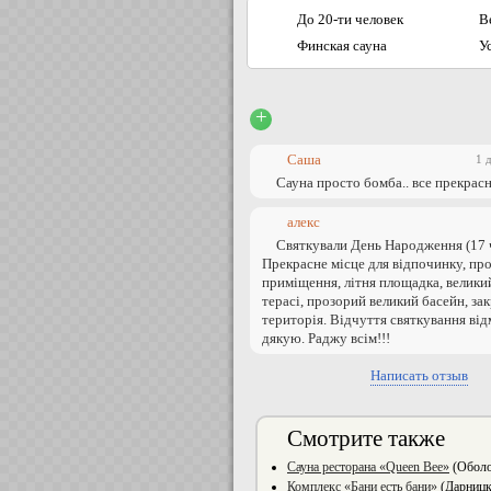
До 20-ти человек
В
Финская сауна
У
+
Саша
1 
Сауна просто бомба.. все прекрасн
алекс
Святкували День Народження (17 ч
Прекрасне місце для відпочинку, пр
приміщення, літня площадка, велики
терасі, прозорий великий басейн, за
територія. Відчуття святкування від
дякую. Раджу всім!!!
Написать отзыв
Смотрите также
Сауна ресторана «Queen Bee»
(Оболо
Комплекс «Бани есть бани»
(Дарницк