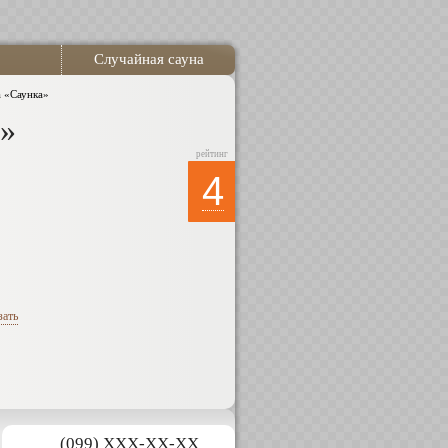
Случайная сауна
а «Саунка»
а»
рейтинг
4
зать
(099) XXX-XX-XX