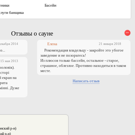
еники
Басейн
слуги банщика
–
Отзывы о сауне
Елена
декабря 2014
21 января 2018
о...
Рекомендация владельцу - закройте это убогое
заведение и не позорьтесь!
Из плюсов только бассейн, остальное - старое,
15 мая 2013
страшное, облезлое. Противно находиться в таком
оловік).
месте.
осторі
й екран на
Написать отзыв
крита
мінні. Дуже
нский р-н)
ий р-н)