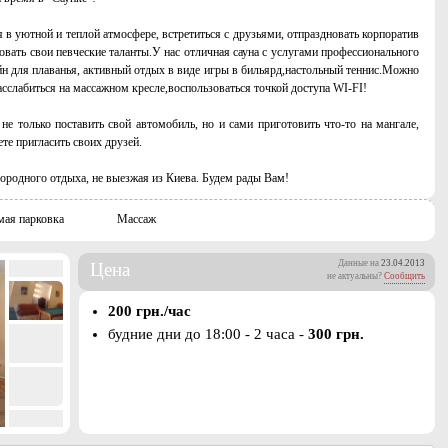
 в уютной и теплой атмосфере, встретиться с друзьями, отпраздновать корпоратив
вать свои певческие таланты.У нас отличная сауна с услугами профессионального
йн для плаванья, активный отдых в виде игры в бильярд,настольный теннис.Можно
асслабиться на массажном кресле,воспользоваться точкой доступа WI-FI!
е только поставить свой автомобиль, но и сами приготовить что-то на мангале,
те пригласить своих друзей.
ородного отдыха, не выезжая из Киева. Будем рады Вам!
мая парковка
Массаж
Данные на
23.04.2013
Цена
не актуальны?
Сообщить
200 грн./час
будние дни до 18:00 - 2 часа -
300 грн.