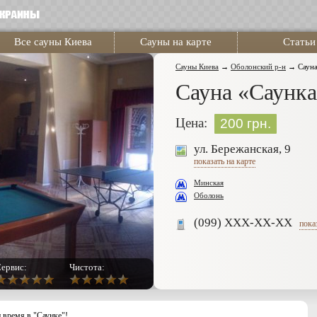
Все сауны Киева
Сауны на карте
Статьи
Сауны Киева
→
Оболонский р-н
→
Саун
Сауна «Саунк
Цена:
200 грн.
ул. Бережанская, 9
показать на карте
Минская
Оболонь
(099) XXX-XX-XX
пока
ервис:
Чистота:
 время в "Саунке"!