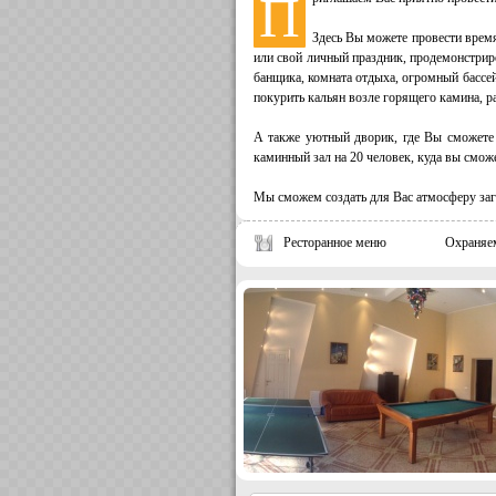
П
Здесь Вы можете провести время
или свой личный праздник, продемонстриро
банщика, комната отдыха, огромный бассе
покурить кальян возле горящего камина, р
А также уютный дворик, где Вы сможете н
каминный зал на 20 человек, куда вы сможе
Мы сможем создать для Вас атмосферу заг
Ресторанное меню
Охраняе