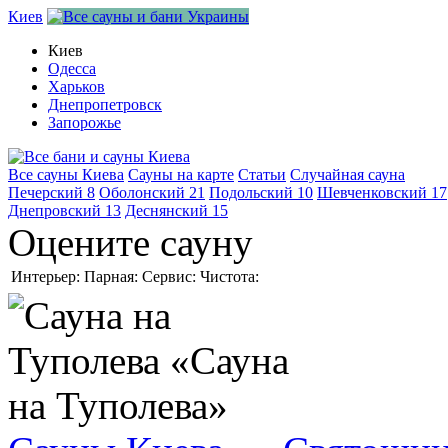
Киев
Киев
Одесса
Харьков
Днепропетровск
Запорожье
Все сауны Киева
Сауны на карте
Статьи
Случайная сауна
Печерский
8
Оболонский
21
Подольский
10
Шевченковский
17
Днепровский
13
Деснянский
15
Оцените сауну
Интерьер:
Парная:
Сервис:
Чистота: