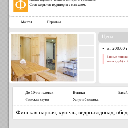
Ф
Своя закрытая территория с мангалом.
Мангал
Парковка
Цена
от 200,00 
банные принад
веник (дуб) - 5
До 10-ти человек
Веники
Басей
Финская сауна
Услуги банщика
Финская парная, купель, ведро-водопад, обед