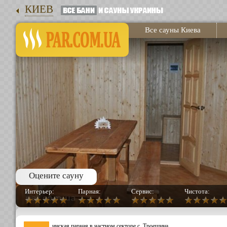
КИЕВ
Все сауны Киева
Оцените сауну
Интерьер:
Парная:
Сервис:
Чистота:
инская парная в частном секторе с. Троещина.