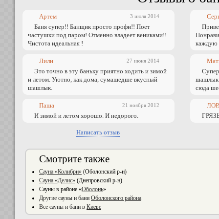
Артем
Сер
3 июля 2014
Баня супер!! Банщик просто профи!! Поет
Привет
частушки под паром! Отменно владеет вениками!!
Понрави
Чистота идеальная !
каждую
Лили
Мат
27 июня 2014
Это точно в эту баньку приятно ходить и зимой
Супер!
и летом. Уютно, как дома, сумашедше вкусный
шашлык 
шашлык.
сюда ше
Паша
ЛОР
21 ноября 2012
И зимой и летом хорошо. И недорого.
ГРЯЗ
Написать отзыв
Смотрите также
Сауна «Колибри»
(Оболонский р-н)
Сауна «Делис»
(Днепровский р-н)
Сауны в районе «
Оболонь
»
Другие сауны и бани
Оболонского района
Все сауны и бани в
Киеве