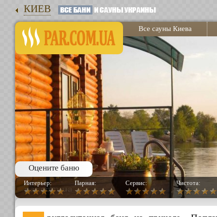
КИЕВ
Все сауны Киева
Оцените баню
Интерьер:
Парная:
Сервис:
Чистота: