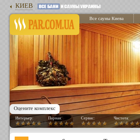
КИЕВ
Все сауны Киева
Оцените комплекс
Интерьер:
Парная:
Сервис:
Чистота: