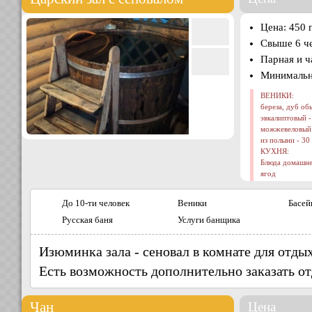
Цена: 450 
Свыше 6 че
Парная и ч
Минимальны
ВЕНИКИ:
береза, дуб об
эвкалиптовый -
можжевеловый 
из полыни - 30
КУХНЯ:
Блюда домашней
ягод
До 10-ти человек
Веники
Басей
Русская баня
Услуги банщика
Изюминка зала - сеновал в комнате для отдых
Есть возможность дополнительно заказать от
Чан
Цена