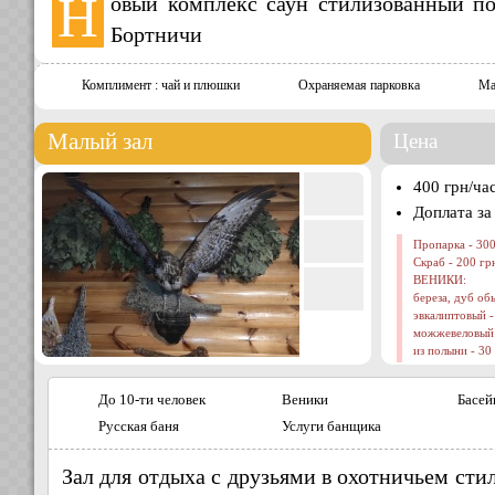
Н
овый комплекс саун стилизованный по
Бортничи
Комплимент : чай и плюшки
Охраняемая парковка
Ма
Малый зал
Цена
400 грн/ча
Доплата за
Пропарка - 300
Скраб - 200 гр
ВЕНИКИ:
береза, дуб об
эвкалиптовый -
можжевеловый 
из полыни - 30
До 10-ти человек
Веники
Басей
Русская баня
Услуги банщика
Зал для отдыха с друзьями в охотничьем сти