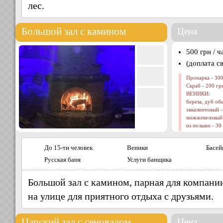
лес.
Большой зал с камином
Цена
500 грн / ч
(доплата с
Пропарка - 300
Скраб - 200 гр
ВЕНИКИ:
береза, дуб об
эвкалиптовый -
можжевеловый 
из полыни - 30
До 15-ти человек
Веники
Басей
Русская баня
Услуги банщика
Большой зал с камином, парная для компании
на улице для приятного отдыха с друзьями.
Царский зал с сеновалом
Цена