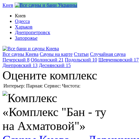
Киев
Киев
Одесса
Харьков
Днепропетровск
Запорожье
Все сауны Киева
Сауны на карте
Статьи
Случайная сауна
Печерский
8
Оболонский
21
Подольский
10
Шевченковский
17
Днепровский
13
Деснянский
15
Оцените комплекс
Интерьер:
Парная:
Сервис:
Чистота: