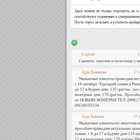
Здесь можно не только отдохнуть, но и
способствуют уединению и совершенному 
Пусть стресс исчезнет, а усталость пройде
+
Сергей
4
Скажите, тапочки и полотенца у ва
Адм.Хаммама
17 
Уважаемые клиенты-приводим акт
с 16 октября :Турецкий хамам и Римс
до 17 в будние дни- 135 грн/час, посл
выходные дни- 170 грн/час. Просьба
по НОВЫМ НОМЕРАМ ТЕЛ: (068) 7
(063)4103334
Адм.Хамама
17 
Уважаемые клиенты-по многочис
просьбам приводим актуальные цен
хамам: с 9 до 17 в будние дни-119 гр
17 и в выходные дни- 170 грн/час.Ри