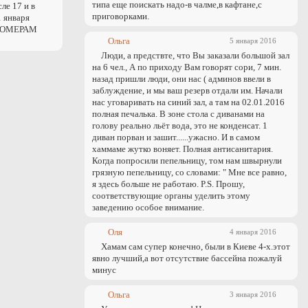
типа еще поискать надо-в чалме,в кафтане,с
сле 17 и в
приговорками.
1 января
 НОМЕРАМ
Ольга
5 января 2016
Люди, а предствте, что Вы заказали большой зал
на 6 чел., А по приходу Вам говорят сори, 7 мин.
назад пришли люди, они нас ( админов ввели в
заблуждение, и мы ваш резерв отдали им. Начали
нас уговаривать на синий зал, а там на 02.01.2016
полная печалька. В зоне стола с диванами на
голову реально льёт вода, это не конденсат. 1
диван порван и зашит......ужасно. И в самом
хаммаме жутко воняет. Полная антисанитария.
Когда попросили пепельницу, том нам швырнули
грязную пепельницу, со словами: " Мне все равно,
я здесь больше не работаю. P.S. Прошу,
соответствующие органы уделить этому
заведению особое внимание.
Оля
4 января 2016
Хамам сам супер конечно, были в Киеве 4-х.этот
явно лучший,а вот отсутствие бассейна пожалуй
минус
Ольга
3 января 2016