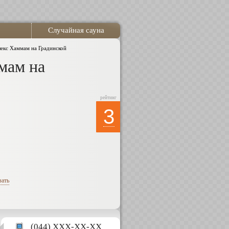
Случайная сауна
екс Хаммам на Градинской
мам на
рейтинг
3
зать
(044) XXX-XX-XX