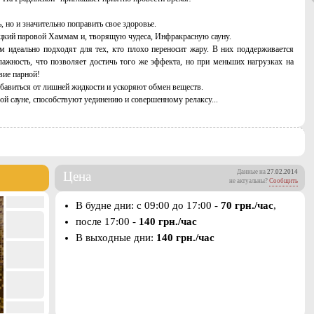
, но и значительно поправить свое здоровье.
ецкий паровой Хаммам и, творящую чудеса, Инфракрасную сауну.
 идеально подходят для тех, кто плохо переносит жару. В них поддерживается
ажность, что позволяет достичь того же эффекта, но при меньших нагрузках на
вие парной!
бавиться от лишней жидкости и ускоряют обмен веществ.
й сауне, способствуют уединению и совершенному релаксу...
Данные на
27.02.2014
Цена
не актуальны?
Сообщить
В будне дни: с 09:00 до 17:00 -
70 грн./час
,
после 17:00 -
140 грн./час
В выходные дни:
140 грн./час