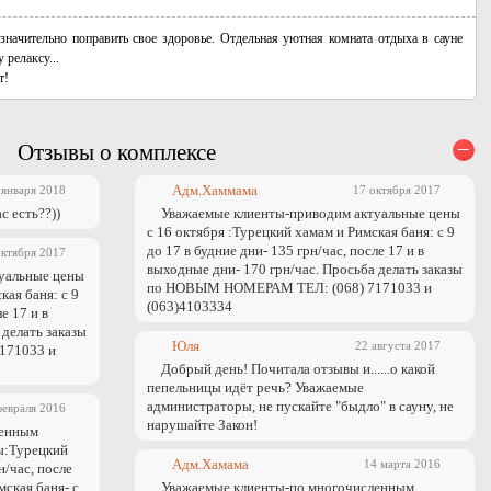
 значительно поправить свое здоровье. Отдельная уютная комната отдыха в сауне
релаксу...
т!
–
Отзывы о комплексе
Адм.Хаммама
 января 2018
17 октября 2017
с есть??))
Уважаемые клиенты-приводим актуальные цены
с 16 октября :Турецкий хамам и Римская баня: с 9
до 17 в будние дни- 135 грн/час, после 17 и в
октября 2017
выходные дни- 170 грн/час. Просьба делать заказы
уальные цены
по НОВЫМ НОМЕРАМ ТЕЛ: (068) 7171033 и
кая баня: с 9
(063)4103334
е 17 и в
 делать заказы
Юля
22 августа 2017
171033 и
Добрый день! Почитала отзывы и......о какой
пепельницы идёт речь? Уважаемые
администраторы, не пускайте "быдло" в сауну, не
февраля 2016
нарушайте Закон!
ленным
ы:Турецкий
Адм.Хамама
14 марта 2016
н/час, после
мская баня- с
Уважаемые клиенты-по многочисленным