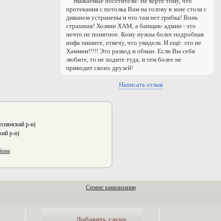
Уважаемые посетители! Не верте тому, что
протекания с потолка Вам на голову в зоне стола с
диваном устранены и что там нет грибка! Вонь
страшная! Хозяин ХАМ, а банщик- админ - это
нечто не понятное. Кому нужна более подробная
инфа пишите, отвечу, что увидела. И ещё: это не
Хаммам!!!!! Это развод и обман. Если Вы себя
любите, то не ходите туда, и тем более не
приводит своих друзей!
Написать отзыв
снянский р-н)
кий р-н)
йона
Сервис канализации
Добавить сауну