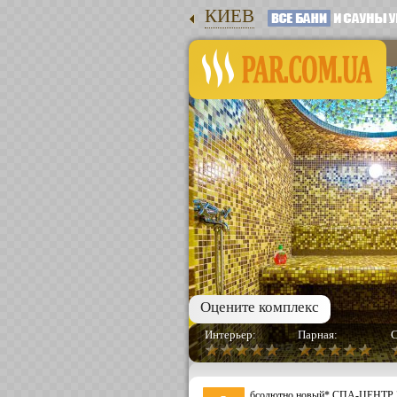
КИЕВ
Оцените комплекс
Интерьер:
Парная:
С
бсолютно новый* СПА-ЦЕНТР "Н