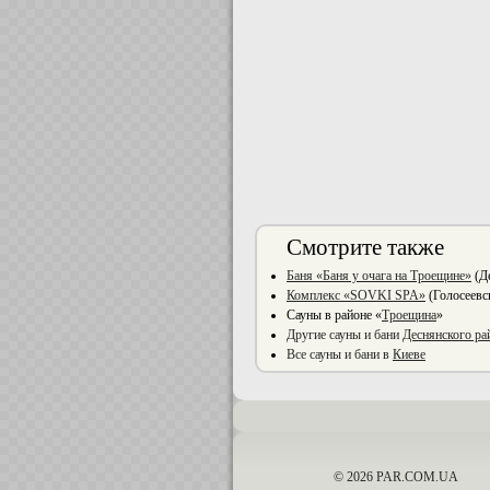
Смотрите также
Баня «Баня у очага на Троещине»
(Де
Комплекс «SOVKI SPA»
(Голосеевс
Сауны в районе «
Троещина
»
Другие сауны и бани
Деснянского ра
Все сауны и бани в
Киеве
© 2026 PAR.COM.UA