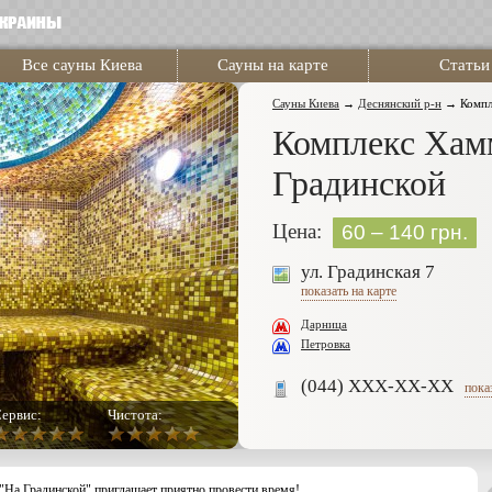
Все сауны Киева
Сауны на карте
Статьи
Сауны Киева
→
Деснянский р-н
→
Компл
Комплекс Хам
Градинской
Цена:
60 – 140 грн.
ул. Градинская 7
показать на карте
Дарница
Петровка
(044) XXX-XX-XX
пока
ервис:
Чистота:
а Градинской" приглашает приятно провести время!