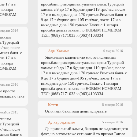
сле 17 и в
просьбам приводим актуальные цены:Турецкий
1 января
хамам: с 9 до 17 в будние дни-119 грн/час, после
 НОМЕРАМ
17 и в выходные дни- 170 грн/час.Римская баня- с
9 до 17 в будние дни-105 грн/час, после 17 и в
выходные дни- 150 грн/час.Также с 1 января
просьба делать заказы по НОВЫМ НОМЕРАМ
февраля 2016
ТЕЛ: (068) 7171033 и (063)4103334
ленным
ы:Турецкий
н/час, после
Адм.Хамама
9 марта 2016
мская баня- с
Уважаемые клиенты-по многочисленным
сле 17 и в
просьбам приводим актуальные цены:Турецкий
1 января
хамам: с 9 до 17 в будние дни-119 грн/час, после
 НОМЕРАМ
17 и в выходные дни- 170 грн/час.Римская баня- с
9 до 17 в будние дни-105 грн/час, после 17 и в
выходные дни- 150 грн/час.Также с 1 января
февраля 2016
просьба делать заказы по НОВЫМ НОМЕРАМ
се просто
ТЕЛ: (068) 7171033 и (063)4103334
попалась,очень
Кетти
8 января 2016
Отличная баня,тока цены исправьте
декабря 2015
ленным
Ау народ,висим
5 января 2016
ы:Турецкий
Да прикольный хамам, банщик не в адеквате,это
н/час, после
факт, но в этом тоже есть какой-то прикол.Такого
мская баня- с