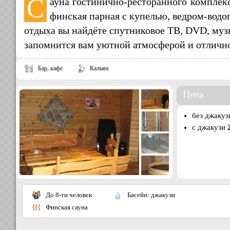
С
ауна гостинично-ресторанного компле
финская парная с купелью, ведром-водо
отдыха вы найдёте спутниковое ТВ, DVD, музы
запомнится вам уютной атмосферой и отличн
Бар, кафе
Кальян
Цена
без джаку
с джакузи
До 8-ти человек
Басейн: джакузи
Финская сауна