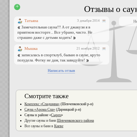
+
Отзывы о сау
Татьяна
3 декабря 2014
Н
Замечательная сауна!!! А от джакузи я в
приятном восторге... Все убрано, чисто. Не
страшно даже с детьми ходить!
Мышка
21 ноября 2012
записалась в спортклуб, бываю в сауне, круто
похудела. Фотку не дам, так завидуйте!
Написать отзыв
Смотрите также
Комплекс «Спадщина»
(Шевченковский р-н)
Сауна «Арома Спа»
(Дарницкий р-н)
Сауны в районе «
Сырец
»
Другие сауны и бани
Шевченковского района
Все сауны и бани в
Киеве