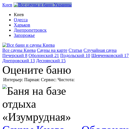
Киев
Киев
Одесса
Харьков
Днепропетровск
Запорожье
Все сауны Киева
Сауны на карте
Статьи
Случайная сауна
Печерский
8
Оболонский
21
Подольский
10
Шевченковский
17
Днепровский
13
Деснянский
15
Оцените баню
Интерьер:
Парная:
Сервис:
Чистота: