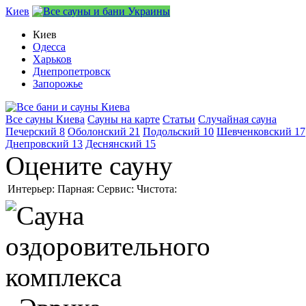
Киев
Киев
Одесса
Харьков
Днепропетровск
Запорожье
Все сауны Киева
Сауны на карте
Статьи
Случайная сауна
Печерский
8
Оболонский
21
Подольский
10
Шевченковский
17
Днепровский
13
Деснянский
15
Оцените сауну
Интерьер:
Парная:
Сервис:
Чистота: