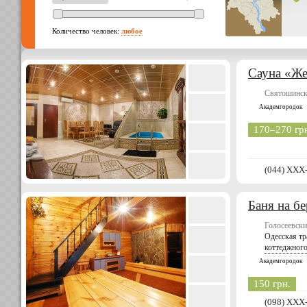
Количество человек:
любое
Сауна «Ж
Святошинск
Академгородок
170–270 гр
(044) XXX
Баня на бе
Голосеевски
Одесская тр
коттеджног
Академгородок
150 грн.
(098) XXX