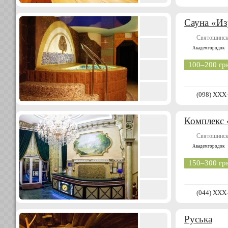
Сауна «И
Святошинск
Академгородок
100–200 гр
(098) XXX
Комплекс
Святошинск
Академгородок
150–300 гр
(044) XXX
Руська